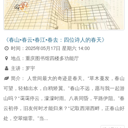
《春山•春云•春江•春去：四位诗人的春天》
时间：
2025年05月17日 星期六 14:00
地点：
重庆图书馆四楼多功能厅
主讲：
罗宇
简介：
人世间最大的奇迹是春天。“草木蔓发，春山
可望，轻鲦出水，白鸥矫翼。”春山不远，愿与我一起游
山吗？“霭霭停云，濛濛时雨。八表同昏，平路伊阻。”春
云初停，旧友何时才能归来？“记取西湖西畔，正春山好
处，空翠烟霏。”当...