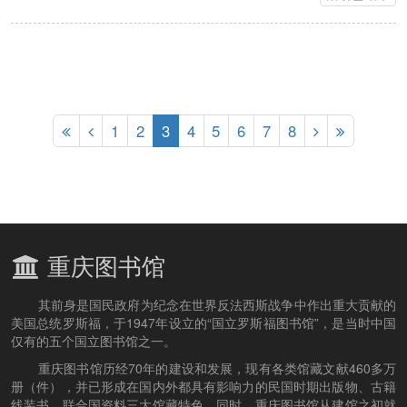
1
2
3
4
5
6
7
8
重庆图书馆
其前身是国民政府为纪念在世界反法西斯战争中作出重大贡献的
美国总统罗斯福，于1947年设立的“国立罗斯福图书馆”，是当时中国
仅有的五个国立图书馆之一。
重庆图书馆历经70年的建设和发展，现有各类馆藏文献460多万
册（件），并已形成在国内外都具有影响力的民国时期出版物、古籍
线装书、联合国资料三大馆藏特色。同时，重庆图书馆从建馆之初就