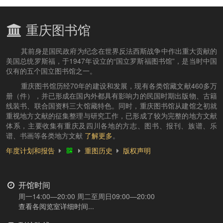
重庆图书馆
其前身是国民政府为纪念在世界反法西斯战争中作出重大贡献的
美国总统罗斯福，于1947年设立的“国立罗斯福图书馆”，是当时中国
仅有的五个国立图书馆之一。
重庆图书馆历经70年的建设和发展，现有各类馆藏文献460多万
册（件），并已形成在国内外都具有影响力的民国时期出版物、古籍
线装书、联合国资料三大馆藏特色。同时，重庆图书馆从建馆之初就
重视地方文献的征集整理与研究工作，已形成了较为完整的地方文献
体系，主要收集有重庆及四川各地的方志、图书、报刊、族谱、乐
谱、书画等各类地方文献
了解更多
。
年度计划和报告
重图历史
版权声明
开馆时间
周一14:00—20:00 周二至周日09:00—20:00
查看各阅览室详细时间...