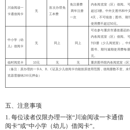
免注册费
内各阅览室（区）借阅。
川渝阅读一
首次办理免
3
无
两年注册
超过
册。中外文图书和中
卡通借阅卡
工本费
4
一次
天，不可续借；图书、期
50
使用费不超过
元。
可在参与重庆市通借通还的
内各阅览室（区）借阅。
中小学（幼
3
无
同上
同上
刊
册（少儿阅览室）。中
儿）借阅卡
图书、期刊逾期使用费每
元。
10
临时阅览卡
元
无
无
重庆图书馆内各阅览室（区
（备注：原办理的一卡A、B、C证及少儿借阅卡功能按原使用范围，借阅册数不变。未
览器需缴纳200元押金）
五、注意事项
1
. 每位读者仅限办理一张“川渝阅读一卡通借
阅卡”或“中小学（幼儿）借阅卡”。