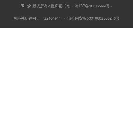
版权所有©重庆图书馆 ·
渝ICP备10012999号
·
网络视听许可证（2210491）
·
渝公网安备50010602500246号