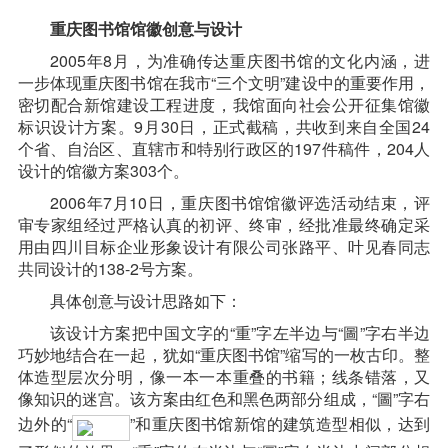
重庆图书馆馆徽创意与设计
2005年8月，为准确传达重庆图书馆的文化内涵，进
一步体现重庆图书馆在我市“三个文明”建设中的重要作用，
密切配合新馆建设工程进度，我馆面向社会公开征集馆徽
标识设计方案。9月30日，正式截稿，共收到来自全国24
个省、自治区、直辖市和特别行政区的197件稿件，204人
设计的馆徽方案303个。
2006年7月10日，重庆图书馆馆徽评选活动结束，评
审专家组经过严格认真的初评、终审，经批准最终确定采
用由四川目标企业形象设计有限公司张路平、叶见春同志
共同设计的138-2号方案。
具体创意与设计思路如下：
该设计方案把中国文字的“重”字左半边与“圖”字右半边
巧妙地结合在一起，犹如“重庆图书馆”缩写的一枚古印。整
体造型层次分明，像一本一本重叠的书籍；线条错落，又
像知识的迷宫。该方案由红色和黑色两部分组成，“圖”字右
边外的“
”和重庆图书馆新馆的建筑造型相似，达到