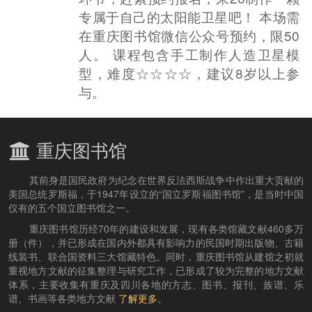
专属于自己的太阳能卫星吧！ 本场需
在重庆图书馆微信公众号预约，限50
人。 课程包含手工制作人造卫星模
型，难度☆☆☆☆，建议8岁以上参
与。
重庆图书馆
其前身是国民政府为纪念在世界反法西斯战争中作出重大贡献的
美国总统罗斯福，于1947年设立的“国立罗斯福图书馆”，是当时中国
仅有的五个国立图书馆之一。
重庆图书馆历经70年的建设和发展，现有各类馆藏文献460多万
册（件），并已形成在国内外都具有影响力的民国时期出版物、古籍
线装书、联合国资料三大馆藏特色。同时，重庆图书馆从建馆之初就
重视地方文献的征集整理与研究工作，已形成了较为完整的地方文献
体系，主要收集有重庆及四川各地的方志、图书、报刊、族谱、乐
谱、书画等各类地方文献
了解更多
。