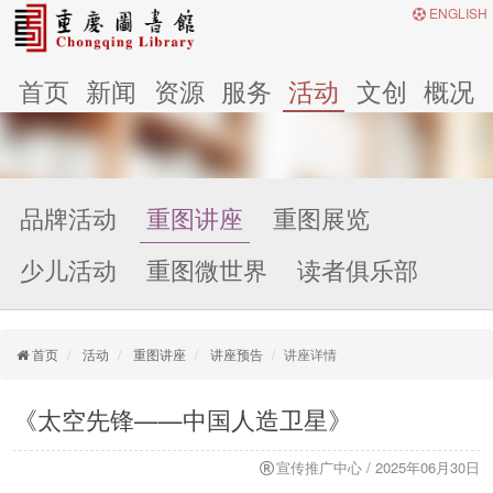
ENGLISH
首页
新闻
资源
服务
活动
文创
概况
品牌活动
重图讲座
重图展览
少儿活动
重图微世界
读者俱乐部
首页
活动
重图讲座
讲座预告
讲座详情
《太空先锋——中国人造卫星》
宣传推广中心 / 2025年06月30日