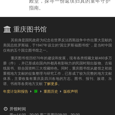
殿堂，探寻一份返璞归真的童年守护
指南。
重庆图书馆
其前身是国民政府为纪念在世界反法西斯战争中作出重大贡献的
美国总统罗斯福，于1947年设立的“国立罗斯福图书馆”，是当时中国
仅有的五个国立图书馆之一。
重庆图书馆历经70年的建设和发展，现有各类馆藏文献460多万
册（件），并已形成在国内外都具有影响力的民国时期出版物、古籍
线装书、联合国资料三大馆藏特色。同时，重庆图书馆从建馆之初就
重视地方文献的征集整理与研究工作，已形成了较为完整的地方文献
体系，主要收集有重庆及四川各地的方志、图书、报刊、族谱、乐
谱、书画等各类地方文献
了解更多
。
年度计划和报告
重图历史
版权声明
开馆时间
周一14:00—20:00 周二至周日09:00—20:00