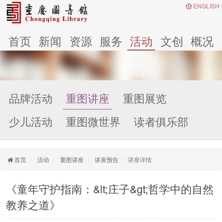
ENGLISH
首页
新闻
资源
服务
活动
文创
概况
品牌活动
重图讲座
重图展览
少儿活动
重图微世界
读者俱乐部
首页
活动
重图讲座
讲座预告
讲座详情
《童年守护指南：&lt;庄子&gt;哲学中的自然
教养之道》