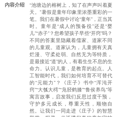
内容介绍
“池塘边的榕树上，知了在声声叫着夏
天。”暑假是童年印象里浓墨重彩的一
笔。我们在暑假中讨论“童年”，正当其
时。童年是“成人的预备役”还是“婴
儿”“赤子”？您希望孩子早些“开窍”吗？
不同的答案里隐藏着儒家、道家不同
的儿童观。道家认为，儿童拥有天真
烂漫、守柔处弱、自然无为等特质，
是最接近“道”的人，有着生生不息的生
命力。认识儿童，是教育的起点。人
工智能时代，我们如何培育不可替代
的“元能力”？《庄子》书中“浑沌开
窍”“大瓠大樗”“凫胫鹤膝”“鲁侯养鸟”等
寓言故事，启发我们反思过度干预，
守护多元成长，尊重天性，顺物自
然。让我们一同走进《庄子》的智慧