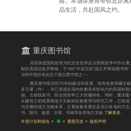
格。本场讲座将带你近距离
品生活，共赴国风之约。
重庆图书馆
其前身是国民政府为纪念在世界反法西斯战争中作出重
献的美国总统罗斯福，于1947年设立的“国立罗斯福图书馆”
当时中国仅有的五个国立图书馆之一。
重庆图书馆历经70年的建设和发展，现有各类馆藏文献4
多万册（件），并已形成在国内外都具有影响力的民国时期
物、古籍线装书、联合国资料三大馆藏特色。同时，重庆图
从建馆之初就重视地方文献的征集整理与研究工作，已形成
为完整的地方文献体系，主要收集有重庆及四川各地的方志
书、报刊、族谱、乐谱、书画等各类地方文献
了解更多
。
年度计划和报告
重图历史
版权声明