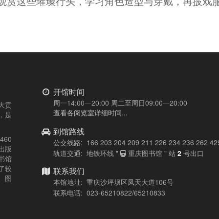
观赏这些璀璨行头，学习角色造型与穿戴，再披戏
开馆时间
周一14:00—20:00 周二至周日09:00—20:00
大贡
查看各阅览室详细时间...
，是
到馆路线
60
公交线路: 166 203 204 209 211 226 234 236 262 42
出版
轨道交通: 地铁环线 "
重庆图书馆 " 站
2
号出口
书馆
了较
联系我们
、图
本馆地址: 重庆沙坪坝区凤天大道106号
联系电话: 023-65210822/65210833