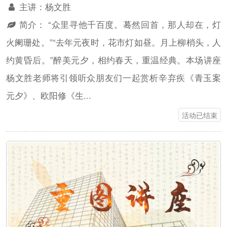
主讲：
杨文胜
简介：
“众里寻他千百度。蓦然回首，那人却在，灯
火阑珊处。”“去年元夜时，花市灯如昼。月上柳梢头，人
约黄昏后。”醉美元夕，相约春天，重温经典。本场讲座
杨文胜老师将引领听众朋友们一起赏析辛弃疾《青玉案
元夕》、欧阳修《生...
活动已结束