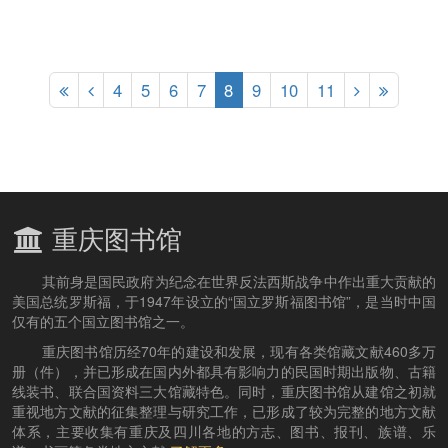
4
5
6
7
8
9
10
11
重庆图书馆
其前身是国民政府为纪念在世界反法西斯战争中作出重大贡献的
美国总统罗斯福，于1947年设立的“国立罗斯福图书馆”，是当时中国
仅有的五个国立图书馆之一。
重庆图书馆历经70年的建设和发展，现有各类馆藏文献460多万
册（件），并已形成在国内外都具有影响力的民国时期出版物、古籍
线装书、联合国资料三大馆藏特色。同时，重庆图书馆从建馆之初就
重视地方文献的征集整理与研究工作，已形成了较为完整的地方文献
体系，主要收集有重庆及四川各地的方志、图书、报刊、族谱、乐