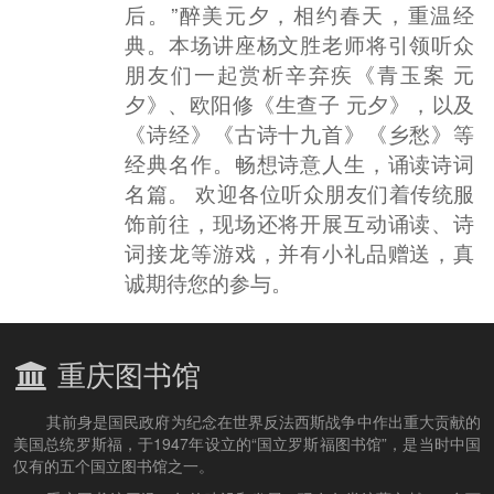
后。”醉美元夕，相约春天，重温经
典。本场讲座杨文胜老师将引领听众
朋友们一起赏析辛弃疾《青玉案 元
夕》、欧阳修《生查子 元夕》，以及
《诗经》《古诗十九首》《乡愁》等
经典名作。畅想诗意人生，诵读诗词
名篇。 欢迎各位听众朋友们着传统服
饰前往，现场还将开展互动诵读、诗
词接龙等游戏，并有小礼品赠送，真
诚期待您的参与。
重庆图书馆
其前身是国民政府为纪念在世界反法西斯战争中作出重大贡献的
美国总统罗斯福，于1947年设立的“国立罗斯福图书馆”，是当时中国
仅有的五个国立图书馆之一。