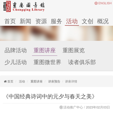
ENGLISH
首页
新闻
资源
服务
活动
文创
概况
品牌活动
重图讲座
重图展览
少儿活动
重图微世界
读者俱乐部
首页
活动
重图讲座
讲座预告
讲座详情
《中国经典诗词中的元夕与春天之美》
活动推广中心 / 2023年02月03日