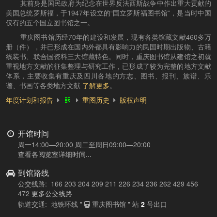
其前身是国民政府为纪念在世界反法西斯战争中作出重大贡献的
美国总统罗斯福，于1947年设立的“国立罗斯福图书馆”，是当时中国
仅有的五个国立图书馆之一。
重庆图书馆历经70年的建设和发展，现有各类馆藏文献460多万
册（件），并已形成在国内外都具有影响力的民国时期出版物、古籍
线装书、联合国资料三大馆藏特色。同时，重庆图书馆从建馆之初就
重视地方文献的征集整理与研究工作，已形成了较为完整的地方文献
体系，主要收集有重庆及四川各地的方志、图书、报刊、族谱、乐
谱、书画等各类地方文献
了解更多
。
年度计划和报告
重图历史
版权声明
开馆时间
周一14:00—20:00 周二至周日09:00—20:00
查看各阅览室详细时间...
到馆路线
公交线路: 166 203 204 209 211 226 234 236 262 429 456
472
更多公交线路
轨道交通: 地铁环线 "
重庆图书馆 " 站
2
号出口