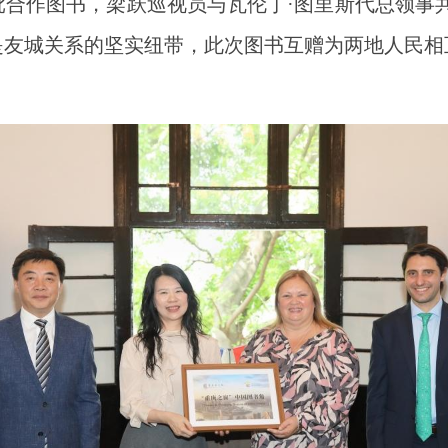
合作图书，梁跃巡视员与瓦伦丁·图里斯代总领事
是友城关系的坚实纽带，此次图书互赠为两地人民相