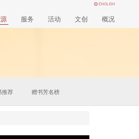
ENGLISH
资源
服务
活动
文创
概况
书推荐
赠书芳名榜