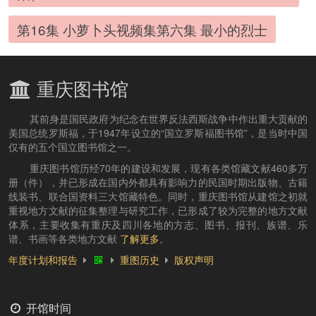
第16集 小萝卜头视频集第六集 最小的烈士
重庆图书馆
其前身是国民政府为纪念在世界反法西斯战争中作出重大贡献的
美国总统罗斯福，于1947年设立的“国立罗斯福图书馆”，是当时中国
仅有的五个国立图书馆之一。
重庆图书馆历经70年的建设和发展，现有各类馆藏文献460多万
册（件），并已形成在国内外都具有影响力的民国时期出版物、古籍
线装书、联合国资料三大馆藏特色。同时，重庆图书馆从建馆之初就
重视地方文献的征集整理与研究工作，已形成了较为完整的地方文献
体系，主要收集有重庆及四川各地的方志、图书、报刊、族谱、乐
谱、书画等各类地方文献
了解更多
。
年度计划和报告
重图历史
版权声明
开馆时间