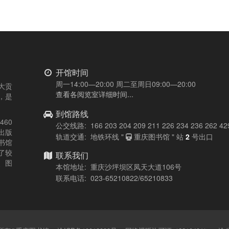
开馆时间
周一14:00—20:00 周二至周日09:00—20:00
大贡
查看各阅览室详细时间...
，是
到馆路线
60
公交线路: 166 203 204 209 211 226 234 236 262 42
出版
轨道交通: 地铁环线 "
重庆图书馆 " 站
2
号出口
书馆
了较
联系我们
、图
本馆地址: 重庆沙坪坝区凤天大道106号
联系电话: 023-65210822/65210833