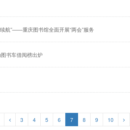
续航”——重庆图书馆全面开展“两会”服务
动图书车借阅榜出炉
3
4
5
6
7
8
9
10