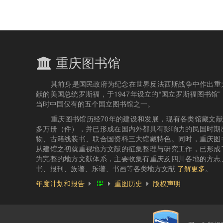
重庆图书馆
其前身是国民政府为纪念在世界反法西斯战争中作出重
献的美国总统罗斯福，于1947年设立的“国立罗斯福图书馆”
当时中国仅有的五个国立图书馆之一。
重庆图书馆历经70年的建设和发展，现有各类馆藏文献4
多万册（件），并已形成在国内外都具有影响力的民国时期
物、古籍线装书、联合国资料三大馆藏特色。同时，重庆图
从建馆之初就重视地方文献的征集整理与研究工作，已形成
为完整的地方文献体系，主要收集有重庆及四川各地的方志
书、报刊、族谱、乐谱、书画等各类地方文献
了解更多
。
年度计划和报告
重图历史
版权声明