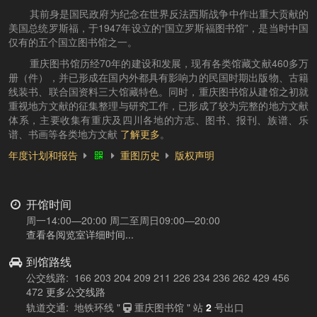
其前身是国民政府为纪念在世界反法西斯战争中作出重大贡献的
美国总统罗斯福，于1947年设立的“国立罗斯福图书馆”，是当时中国
仅有的五个国立图书馆之一。
重庆图书馆历经70年的建设和发展，现有各类馆藏文献460多万
册（件），并已形成在国内外都具有影响力的民国时期出版物、古籍
线装书、联合国资料三大馆藏特色。同时，重庆图书馆从建馆之初就
重视地方文献的征集整理与研究工作，已形成了较为完整的地方文献
体系，主要收集有重庆及四川各地的方志、图书、报刊、族谱、乐
谱、书画等各类地方文献
了解更多
。
年度计划和报告
重图历史
版权声明
开馆时间
周一14:00—20:00 周二至周日09:00—20:00
查看各阅览室详细时间...
到馆路线
公交线路: 166 203 204 209 211 226 234 236 262 429 456
472
更多公交线路
轨道交通: 地铁环线 "
重庆图书馆 " 站
2
号出口