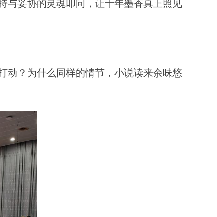
持与妥协的灵魂叩问，让千年墨香真正照见
打动？为什么同样的情节，小说读来余味悠