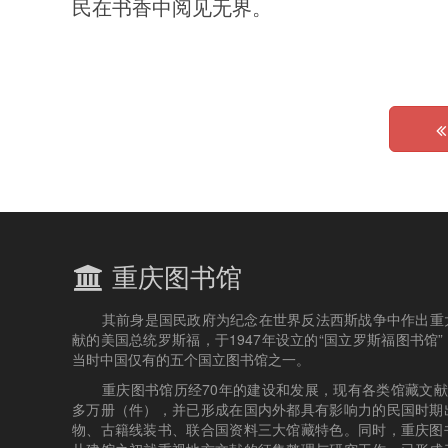
民在书香中阅见无界。
重庆图书馆
其前身是国民政府为纪念在世界反法西斯战争中作出重
献的美国总统罗斯福，于1947年设立的“国立罗斯福图书馆”
当时中国仅有的五个国立图书馆之一。
重庆图书馆历经70年的建设和发展，现有各类馆藏文献4
多万册（件），并已形成在国内外都具有影响力的民国时期
物、古籍线装书、联合国资料三大馆藏特色。同时，重庆图