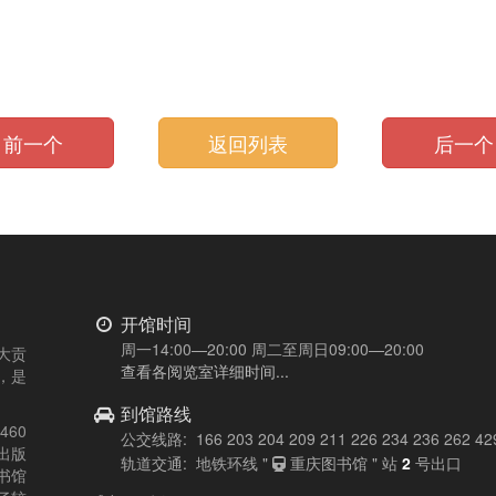
前一个
返回列表
后一
开馆时间
周一14:00—20:00 周二至周日09:00—20:00
大贡
查看各阅览室详细时间...
，是
到馆路线
60
公交线路: 166 203 204 209 211 226 234 236 262 42
出版
轨道交通: 地铁环线 "
重庆图书馆 " 站
2
号出口
书馆