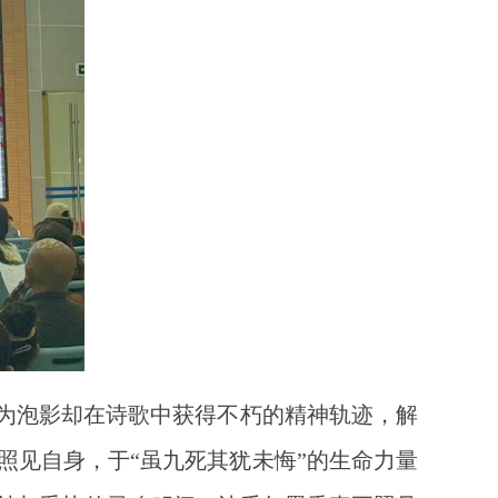
化为泡影却在诗歌中获得不朽的精神轨迹，解
照见自身，于“虽九死其犹未悔”的生命力量