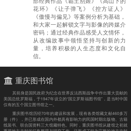
部经典作品《霸王别姬》《高山下的
花环》《让子弹飞》《控方证人》
《傲慢与偏见》等案例分析为基础，
和大家一起解锁文字与影像的跨媒介
密码；通过经典作品感受人文情怀，
从改编故事中领悟坚持与创新的力
量，培养积极的人生态度和文化自
信。
重庆图书馆
其前身是国民政府为纪念在世界反法西斯战争中作出重大贡献的
美国总统罗斯福，于1947年设立的“国立罗斯福图书馆”，是当时中国
仅有的五个国立图书馆之一。
重庆图书馆历经70年的建设和发展，现有各类馆藏文献460多万
册（件），并已形成在国内外都具有影响力的民国时期出版物、古籍
线装书、联合国资料三大馆藏特色。同时，重庆图书馆从建馆之初就
重视地方文献的征集整理与研究工作，已形成了较为完整的地方文献