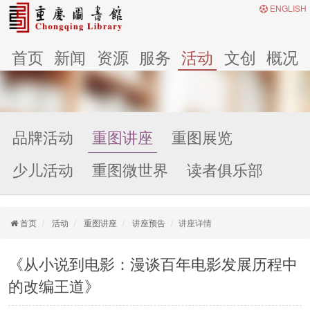
ENGLISH
首页
新闻
资源
服务
活动
文创
概况
品牌活动
重图讲座
重图展览
少儿活动
重图微世界
读者俱乐部
首页
活动
重图讲座
讲座预告
讲座详情
《从小说到电影：漫谈百年电影发展历程中
的改编王道》