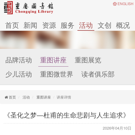
ENGLISH
首页
新闻
资源
服务
活动
文创
概况
品牌活动
重图讲座
重图展览
少儿活动
重图微世界
读者俱乐部
首页
活动
重图讲座
讲座详情
《圣化之梦—杜甫的生命悲剧与人生追求》
2026年04月10日