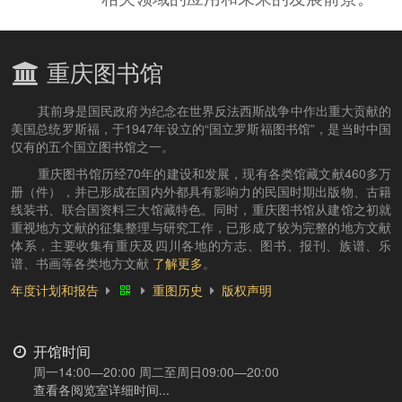
重庆图书馆
其前身是国民政府为纪念在世界反法西斯战争中作出重大贡献的
美国总统罗斯福，于1947年设立的“国立罗斯福图书馆”，是当时中国
仅有的五个国立图书馆之一。
重庆图书馆历经70年的建设和发展，现有各类馆藏文献460多万
册（件），并已形成在国内外都具有影响力的民国时期出版物、古籍
线装书、联合国资料三大馆藏特色。同时，重庆图书馆从建馆之初就
重视地方文献的征集整理与研究工作，已形成了较为完整的地方文献
体系，主要收集有重庆及四川各地的方志、图书、报刊、族谱、乐
谱、书画等各类地方文献
了解更多
。
年度计划和报告
重图历史
版权声明
开馆时间
周一14:00—20:00 周二至周日09:00—20:00
查看各阅览室详细时间...