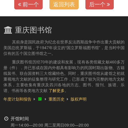
前一个
返回列表
后一个
重庆图书馆
其前身是国民政府为纪念在世界反法西斯战争中作出重大贡献的
美国总统罗斯福，于1947年设立的“国立罗斯福图书馆”，是当时中国
仅有的五个国立图书馆之一。
重庆图书馆历经70年的建设和发展，现有各类馆藏文献460多万
册（件），并已形成在国内外都具有影响力的民国时期出版物、古籍
线装书、联合国资料三大馆藏特色。同时，重庆图书馆从建馆之初就
重视地方文献的征集整理与研究工作，已形成了较为完整的地方文献
体系，主要收集有重庆及四川各地的方志、图书、报刊、族谱、乐
谱、书画等各类地方文献
了解更多
。
年度计划和报告
重图历史
版权声明
开馆时间
周一14:00—20:00 周二至周日09:00—20:00