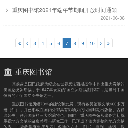
重庆图书馆2021年端午节期间开放时间通知
2021-06-08
3
4
5
6
7
8
9
10
重庆图书馆
其前身是国民政府为纪念在世界反法西斯战争中作出重大贡献的
美国总统罗斯福，于1947年设立的“国立罗斯福图书馆”，是当时中国
仅有的五个国立图书馆之一。
重庆图书馆历经70年的建设和发展，现有各类馆藏文献460多万
册（件），并已形成在国内外都具有影响力的民国时期出版物、古籍
线装书、联合国资料三大馆藏特色。同时，重庆图书馆从建馆之初就
重视地方文献的征集整理与研究工作，已形成了较为完整的地方文献
体系，主要收集有重庆及四川各地的方志、图书、报刊、族谱、乐