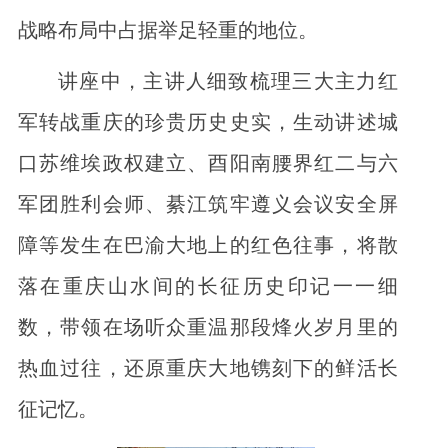
战略布局中占据举足轻重的地位。
讲座中，主讲人细致梳理三大主力红
军转战重庆的珍贵历史史实，生动讲述城
口苏维埃政权建立、酉阳南腰界红二与六
军团胜利会师、綦江筑牢遵义会议安全屏
障等发生在巴渝大地上的红色往事，将散
落在重庆山水间的长征历史印记一一细
数，带领在场听众重温那段烽火岁月里的
热血过往，还原重庆大地镌刻下的鲜活长
征记忆。