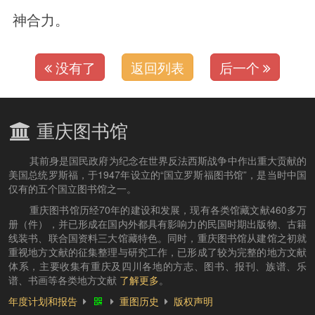
神合力。
没有了
返回列表
后一个
重庆图书馆
其前身是国民政府为纪念在世界反法西斯战争中作出重大贡献的
美国总统罗斯福，于1947年设立的“国立罗斯福图书馆”，是当时中国
仅有的五个国立图书馆之一。
重庆图书馆历经70年的建设和发展，现有各类馆藏文献460多万
册（件），并已形成在国内外都具有影响力的民国时期出版物、古籍
线装书、联合国资料三大馆藏特色。同时，重庆图书馆从建馆之初就
重视地方文献的征集整理与研究工作，已形成了较为完整的地方文献
体系，主要收集有重庆及四川各地的方志、图书、报刊、族谱、乐
谱、书画等各类地方文献
了解更多
。
年度计划和报告
重图历史
版权声明