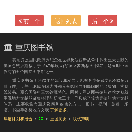
前一个
返回列表
后一个
重庆图书馆
其前身是国民政府为纪念在世界反法西斯战争中作出重大贡献的
美国总统罗斯福，于1947年设立的“国立罗斯福图书馆”，是当时中国
仅有的五个国立图书馆之一。
重庆图书馆历经70年的建设和发展，现有各类馆藏文献460多万
册（件），并已形成在国内外都具有影响力的民国时期出版物、古籍
线装书、联合国资料三大馆藏特色。同时，重庆图书馆从建馆之初就
重视地方文献的征集整理与研究工作，已形成了较为完整的地方文献
体系，主要收集有重庆及四川各地的方志、图书、报刊、族谱、乐
谱、书画等各类地方文献
了解更多
。
年度计划和报告
重图历史
版权声明