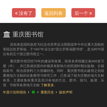
没有了
返回列表
后一个
重庆图书馆
其前身是国民政府为纪念在世界反法西斯战争中作出重大贡献的
美国总统罗斯福，于1947年设立的“国立罗斯福图书馆”，是当时中国
仅有的五个国立图书馆之一。
重庆图书馆历经70年的建设和发展，现有各类馆藏文献460多万
册（件），并已形成在国内外都具有影响力的民国时期出版物、古籍
线装书、联合国资料三大馆藏特色。同时，重庆图书馆从建馆之初就
重视地方文献的征集整理与研究工作，已形成了较为完整的地方文献
体系，主要收集有重庆及四川各地的方志、图书、报刊、族谱、乐
谱、书画等各类地方文献
了解更多
。
年度计划和报告
重图历史
版权声明