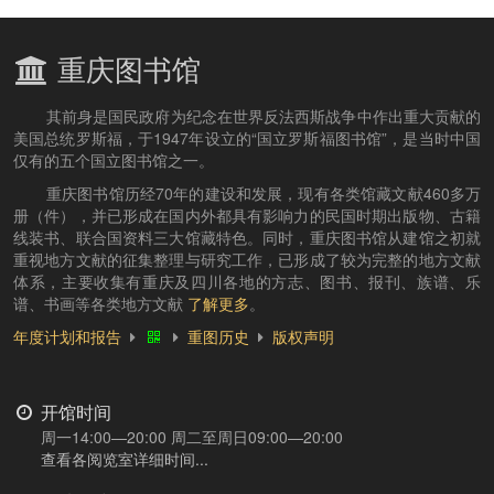
重庆图书馆
其前身是国民政府为纪念在世界反法西斯战争中作出重大贡献的
美国总统罗斯福，于1947年设立的“国立罗斯福图书馆”，是当时中国
仅有的五个国立图书馆之一。
重庆图书馆历经70年的建设和发展，现有各类馆藏文献460多万
册（件），并已形成在国内外都具有影响力的民国时期出版物、古籍
线装书、联合国资料三大馆藏特色。同时，重庆图书馆从建馆之初就
重视地方文献的征集整理与研究工作，已形成了较为完整的地方文献
体系，主要收集有重庆及四川各地的方志、图书、报刊、族谱、乐
谱、书画等各类地方文献
了解更多
。
年度计划和报告
重图历史
版权声明
开馆时间
周一14:00—20:00 周二至周日09:00—20:00
查看各阅览室详细时间...