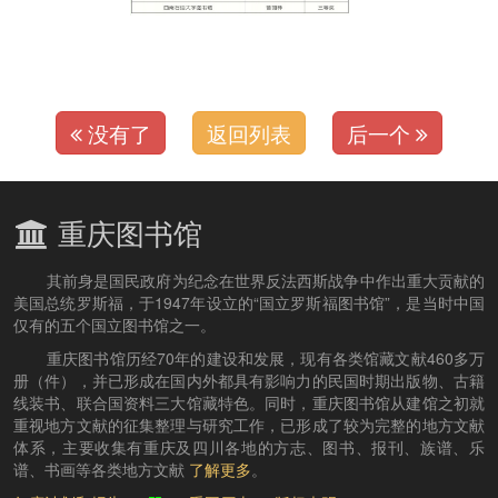
没有了
返回列表
后一个
重庆图书馆
其前身是国民政府为纪念在世界反法西斯战争中作出重大贡献的
美国总统罗斯福，于1947年设立的“国立罗斯福图书馆”，是当时中国
仅有的五个国立图书馆之一。
重庆图书馆历经70年的建设和发展，现有各类馆藏文献460多万
册（件），并已形成在国内外都具有影响力的民国时期出版物、古籍
线装书、联合国资料三大馆藏特色。同时，重庆图书馆从建馆之初就
重视地方文献的征集整理与研究工作，已形成了较为完整的地方文献
体系，主要收集有重庆及四川各地的方志、图书、报刊、族谱、乐
谱、书画等各类地方文献
了解更多
。