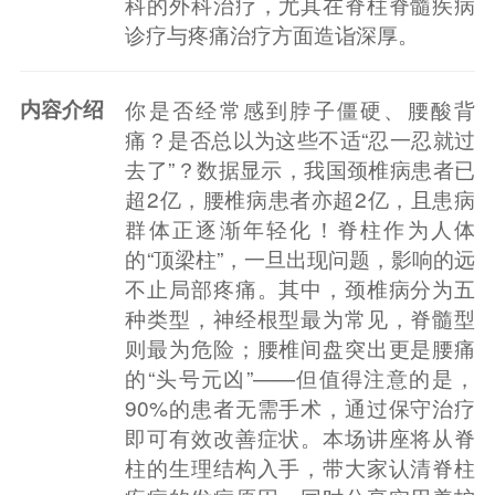
科的外科治疗，尤其在脊柱脊髓疾病
诊疗与疼痛治疗方面造诣深厚。
内容介绍
你是否经常感到脖子僵硬、腰酸背
痛？是否总以为这些不适“忍一忍就过
去了”？数据显示，我国颈椎病患者已
超2亿，腰椎病患者亦超2亿，且患病
群体正逐渐年轻化！脊柱作为人体
的“顶梁柱”，一旦出现问题，影响的远
不止局部疼痛。其中，颈椎病分为五
种类型，神经根型最为常见，脊髓型
则最为危险；腰椎间盘突出更是腰痛
的“头号元凶”——但值得注意的是，
90%的患者无需手术，通过保守治疗
即可有效改善症状。本场讲座将从脊
柱的生理结构入手，带大家认清脊柱