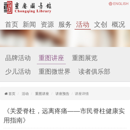
ENGLISH
首页
新闻
资源
服务
活动
文创
概况
品牌活动
重图讲座
重图展览
少儿活动
重图微世界
读者俱乐部
首页
活动
重图讲座
讲座预告
讲座详情
《关爱脊柱，远离疼痛——市民脊柱健康实
用指南》