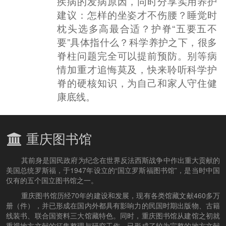
疾病的发病原因，同时分享实用养护
建议：怎样的坐姿才不伤腰？睡觉时
枕头选多高最合适？护脊“五要五不
要”具体指什么？科学养护之下，很多
脊柱问题完全可以提前预防。别等病
情加重才追悔莫及，快来聆听科学护
脊的硬核知识，为自己和家人守住健
康底线。
重庆图书馆
其前身是国民政府为纪念在世界反法西斯战争中作出重大贡献的
美国总统罗斯福，于1947年设立的“国立罗斯福图书馆”，是当时中国
仅有的五个国立图书馆之一。
重庆图书馆历经70年的建设和发展，现有各类馆藏文献460多万
册（件），并已形成在国内外都具有影响力的民国时期出版物、古籍
线装书、联合国资料三大馆藏特色。同时，重庆图书馆从建馆之初就
重视地方文献的征集整理与研究工作，已形成了较为完整的地方文献