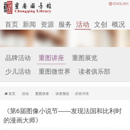
ENGLISH
首页
新闻
资源
服务
活动
文创
概况
品牌活动
重图讲座
重图展览
少儿活动
重图微世界
读者俱乐部
首页
活动
重图讲座
讲座预告
讲座详情
《第6届图像小说节——发现法国和比利时
的漫画大师》