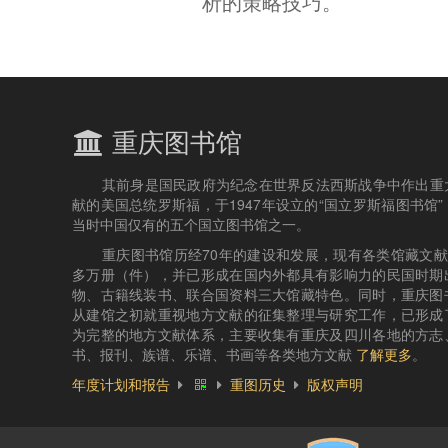
析的策略技巧。
重庆图书馆
其前身是国民政府为纪念在世界反法西斯战争中作出重
献的美国总统罗斯福，于1947年设立的“国立罗斯福图书馆”
当时中国仅有的五个国立图书馆之一。
重庆图书馆历经70年的建设和发展，现有各类馆藏文献4
多万册（件），并已形成在国内外都具有影响力的民国时期
物、古籍线装书、联合国资料三大馆藏特色。同时，重庆图
从建馆之初就重视地方文献的征集整理与研究工作，已形成
为完整的地方文献体系，主要收集有重庆及四川各地的方志
书、报刊、族谱、乐谱、书画等各类地方文献
了解更多
。
年度计划和报告
重图历史
版权声明