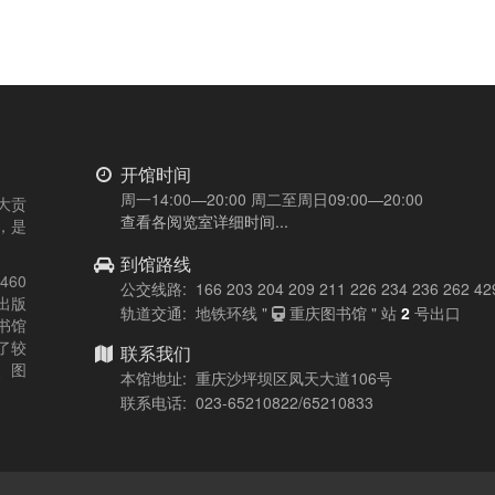
开馆时间
周一14:00—20:00 周二至周日09:00—20:00
大贡
查看各阅览室详细时间...
，是
到馆路线
60
公交线路: 166 203 204 209 211 226 234 236 262 42
出版
轨道交通: 地铁环线 "
重庆图书馆 " 站
2
号出口
书馆
了较
联系我们
、图
本馆地址: 重庆沙坪坝区凤天大道106号
联系电话: 023-65210822/65210833