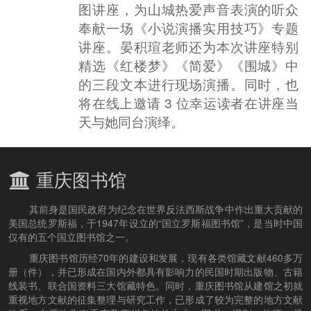
图讲座，为山城热爱声音表演的听众
奉献一场《小说演播实用技巧》专题
讲座。晏积瑄老师还为本次讲座特别
精选《红楼梦》《简爱》《围城》中
的三段文本进行现场演播。同时，也
将在线上邀请 3 位幸运读者在讲座当
天与她同台演绎。
重庆图书馆
其前身是国民政府为纪念在世界反法西斯战争中作出重大贡献的
美国总统罗斯福，于1947年设立的“国立罗斯福图书馆”，是当时中国
仅有的五个国立图书馆之一。
重庆图书馆历经70年的建设和发展，现有各类馆藏文献460多万
册（件），并已形成在国内外都具有影响力的民国时期出版物、古籍
线装书、联合国资料三大馆藏特色。同时，重庆图书馆从建馆之初就
重视地方文献的征集整理与研究工作，已形成了较为完整的地方文献