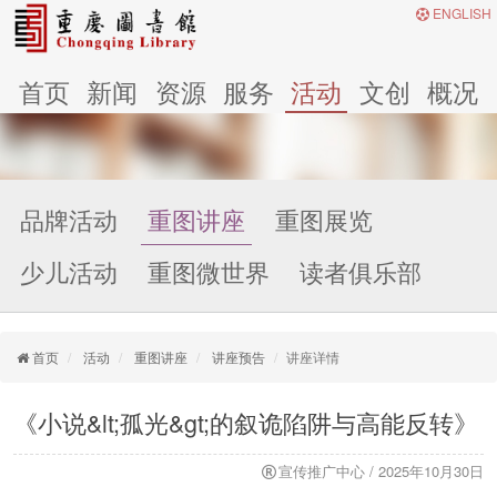
ENGLISH
首页
新闻
资源
服务
活动
文创
概况
品牌活动
重图讲座
重图展览
少儿活动
重图微世界
读者俱乐部
首页
活动
重图讲座
讲座预告
讲座详情
《小说&lt;孤光&gt;的叙诡陷阱与高能反转》
宣传推广中心 / 2025年10月30日