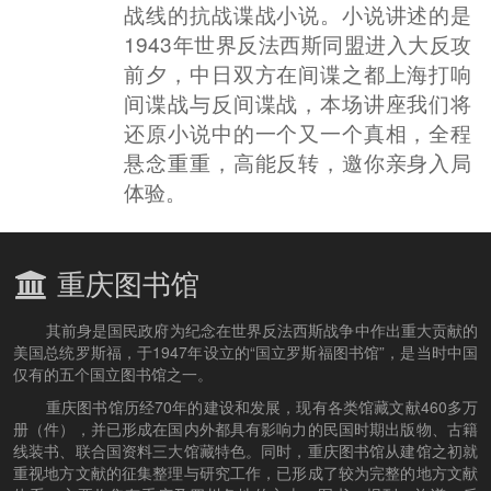
战线的抗战谍战小说。小说讲述的是
1943年世界反法西斯同盟进入大反攻
前夕，中日双方在间谍之都上海打响
间谍战与反间谍战，本场讲座我们将
还原小说中的一个又一个真相，全程
悬念重重，高能反转，邀你亲身入局
体验。
重庆图书馆
其前身是国民政府为纪念在世界反法西斯战争中作出重大贡献的
美国总统罗斯福，于1947年设立的“国立罗斯福图书馆”，是当时中国
仅有的五个国立图书馆之一。
重庆图书馆历经70年的建设和发展，现有各类馆藏文献460多万
册（件），并已形成在国内外都具有影响力的民国时期出版物、古籍
线装书、联合国资料三大馆藏特色。同时，重庆图书馆从建馆之初就
重视地方文献的征集整理与研究工作，已形成了较为完整的地方文献