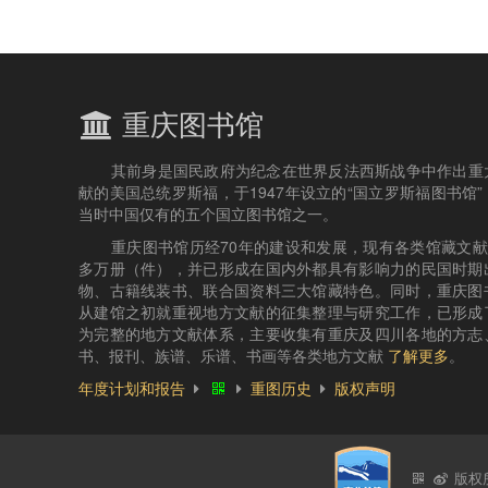
重庆图书馆
其前身是国民政府为纪念在世界反法西斯战争中作出重
献的美国总统罗斯福，于1947年设立的“国立罗斯福图书馆”
当时中国仅有的五个国立图书馆之一。
重庆图书馆历经70年的建设和发展，现有各类馆藏文献4
多万册（件），并已形成在国内外都具有影响力的民国时期
物、古籍线装书、联合国资料三大馆藏特色。同时，重庆图
从建馆之初就重视地方文献的征集整理与研究工作，已形成
为完整的地方文献体系，主要收集有重庆及四川各地的方志
书、报刊、族谱、乐谱、书画等各类地方文献
了解更多
。
年度计划和报告
重图历史
版权声明
版权