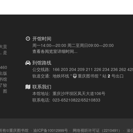
开馆时间
周一14:00—20:00 周二至周日09:00—20:00
大贡
查看各阅览室详细时间...
，是
到馆路线
60
公交线路: 166 203 204 209 211 226 234 236 262 42
出版
轨道交通: 地铁环线 "
重庆图书馆 " 站
2
号出口
书馆
了较
联系我们
、图
本馆地址: 重庆沙坪坝区凤天大道106号
联系电话: 023-65210822/65210833
所有©重庆图书馆 ·
渝ICP备10012999号
·
网络视听许可证（2210491）
·
渝公