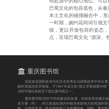
明起源中的核心地位。可以
巴蜀文化的包容底色，从秦
本土文化的碰撞融合中，形成
一时期，婉约花间词引领文
镇，更以开放包容的姿态，
点，呈现巴蜀文化 “源深、
重庆图书馆
其前身是国民政府为纪念在世界反法西斯战争中作出重
献的美国总统罗斯福，于1947年设立的“国立罗斯福图书馆”
当时中国仅有的五个国立图书馆之一。
重庆图书馆历经70年的建设和发展，现有各类馆藏文献4
多万册（件），并已形成在国内外都具有影响力的民国时期
物、古籍线装书、联合国资料三大馆藏特色。同时，重庆图