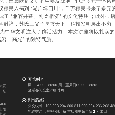
说，巴蜀既是文明的重要发源地，也是多元一体格
汉移民入蜀到 “湖广填四川”，千万移民带来了多元
了 “兼容并蓄、刚柔相济” 的文化特质 ；此外
学封禅，苏氏三父子享誉天下，科技发明层出不穷
为中华文明注入了鲜活活力。本次讲座将以扎实的
包容、高光” 的独特气质。
开馆时间
周一14:00—20:00 周二至周日09:00—20:00
大贡
查看各阅览室详细时间...
，是
到馆路线
60
公交线路: 166 203 204 209 211 226 234 236 262 42
出版
轨道交通: 地铁环线 "
重庆图书馆 " 站
2
号出口
书馆