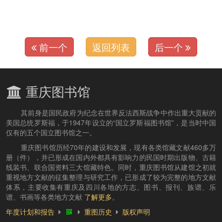
前一个
返回列表
后一个
重庆图书馆
其前身是国民政府为纪念在世界反法西斯战争中作出重大贡献的
美国总统罗斯福，于1947年设立的“国立罗斯福图书馆”，是当时中国
仅有的五个国立图书馆之一。
重庆图书馆历经70年的建设和发展，现有各类馆藏文献460多万
册（件），并已形成在国内外都具有影响力的民国时期出版物、古籍
线装书、联合国资料三大馆藏特色。同时，重庆图书馆从建馆之初就
重视地方文献的征集整理与研究工作，已形成了较为完整的地方文献
体系，主要收集有重庆及四川各地的方志、图书、报刊、族谱、乐
谱、书画等各类地方文献
了解更多
。
年度计划和报告
重图历史
版权声明